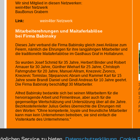
Wir sind Mitglied in diesen Netzwerken:
wein4tler Netzwerk
BauBonus Grabern
Link:
wein4tler Netzwerk
Mitarbeiterehrungen und Maitaferlablöse
bei Firma Babinsky
Dieses Jahr verband die Firma Babinsky gleich zwei Anlässe zum
Feiern, nämlich die Ehrungen für ihre langjährigen Mitarbeiter und
die traditionelle Maitaferlablöse im Gasthaus Graf in Hollabrunn.
So wurden Josef Schmid für 35 Jahre, Herbert Binder und Robert
Arnauer für 30 Jahre, Günther Wiehart für 25 Jahre, Christoph
Fahrngruber für 20 Jahre, Manuel Allram, Knezevic Zvonco,
Knezevic Tomislav, Stjepanovic Abram und Rammel Karl für 15
Jahre sowie Brandl Daniel und Gindl Andreas für 10 Jahre geehrt.
Die Firma Babinsky beschäftigt 30 Mitarbeiter.
A
Alfred Babinsky bedankte sich bei seinen Mitarbeitern für die
hervorragende Arbeit und Firmentreue, aber auch für die
3
gegenseitige Wertschätzung und Untersützung über all die Jahre.
Bezirksstellenleiter Julius Gelles überreichte die Ehrungen mit
den Worten: "Ohne kompetente, loyale und freundliche Mitarbeiter
kann man kein Unternehmen betreiben, sie sind einfach die
Visitenkarte des Unternehmens."
Nach oben
|
Seite drucken
glichen Service zu bieten.
,
Datenschutzerklärung
Cookie R