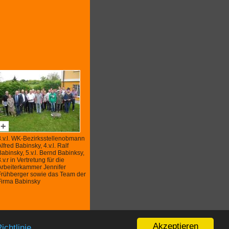
+
3.v.l. WK-Bezirksstellenobmann
lfred Babinsky, 4.v.l. Ralf
Babinsky, 5.v.l. Bernd Babinksy,
.v.r in Vertretung für die
Arbeiterkammer Jennifer
Frühberger sowie das Team der
Firma Babinsky
Akzeptieren
ichtlinie